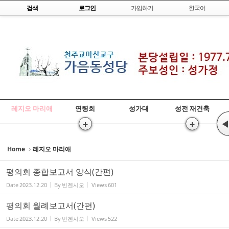
Skip to content
검색
로그인
가입하기
한국어
Sketchbook5, 스케치북5
Sketchbook5, 스케치북5
레지오 마리애
연령회
성가대
성전 재건축
+
+
◀
Home
레지오 마리애
평의회 종합보고서 양식(간편)
Date
2023.12.20
By
빈첸시오
Views
601
평의회 월례보고서(간편)
Date
2023.12.20
By
빈첸시오
Views
522