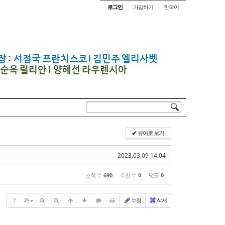
로그인
가입하기
한국어
뷰어로 보기
✔
2023.03.09 14:04
조회 수
690
추천 수
0
댓글
0
?
가
수정
삭제