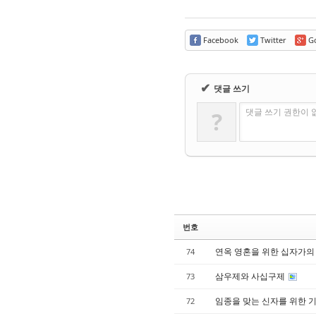
Facebook
Twitter
Go
✔
댓글 쓰기
댓글 쓰기 권한이 
?
번호
연옥 영혼을 위한 십자가의
74
삼우제와 사십구제
73
임종을 맞는 신자를 위한 
72