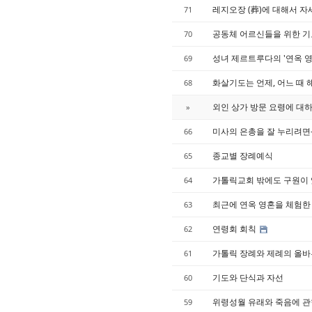
레지오장 (葬)에 대해서 자
71
공동체 어르신들을 위한 기
70
성녀 제르트루다의 '연옥 영
69
화살기도는 언제, 어느 때 
68
외인 상가 방문 요령에 대하여...
»
미사의 은총을 잘 누리려면-
66
종교별 장례예식
65
가톨릭교회 밖에도 구원이 
64
최근에 연옥 영혼을 체험한 
63
연령회 회칙
62
가톨릭 장례와 제례의 올바른
61
기도와 단식과 자선
60
위령성월 유래와 죽음에 관한
59