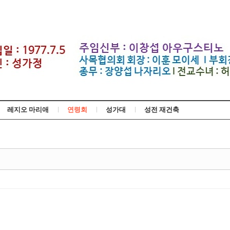
Skip to content
레지오 마리애
연령회
성가대
성전 재건축